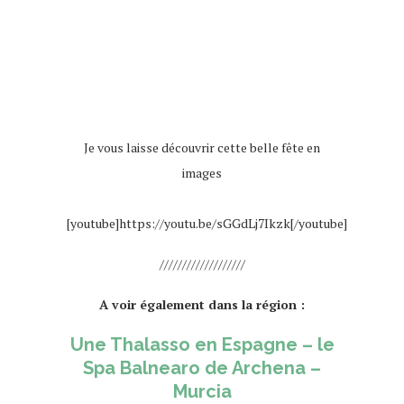
espagne murcia caravaca de la cruz
Je vous laisse découvrir cette belle fête en
images
espagne murcia caravaca de la cruz
[youtube]https://youtu.be/sGGdLj7Ikzk[/youtube]
///////////////////
A voir également dans la région :
Une Thalasso en Espagne – le
Spa Balnearo de Archena –
Murcia