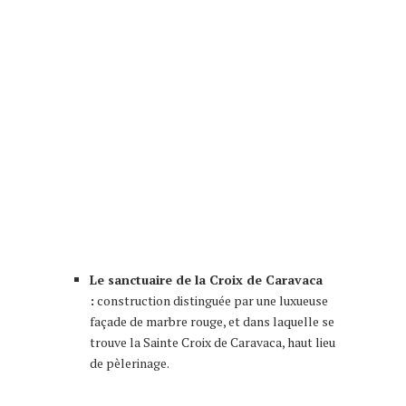
En espagne et specialement à murcia et
caravaca de la cruz
Le sanctuaire de la Croix de Caravaca
:
construction distinguée par une luxueuse
façade de marbre rouge, et dans laquelle se
trouve la Sainte Croix de Caravaca, haut lieu
de pèlerinage.
n espagne et specialement à murcia et
caravaca de la cruz