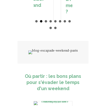
essen
du Grand
meilleur prix
à pos
Paris
?
Où partir : les bons plans
pour s'évader le temps
d'un weekend