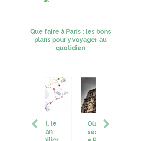
Que faire à Paris : les bons
plans pour y voyager au
quotidien
Noun
Créteil, le
Où changer
Paris 
bon plan
ses devises
ques
immobilier
à Paris au