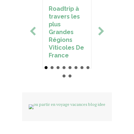
Roadtrip à
Une mai
travers les
de famill
plus
pour un
Grandes
week-en
Régions
au Club
Viticoles De
France