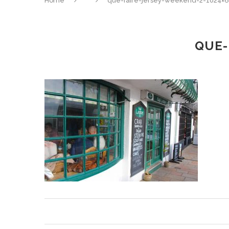
Home
que-faire-jersey-weekend-2-1024×6
QUE-