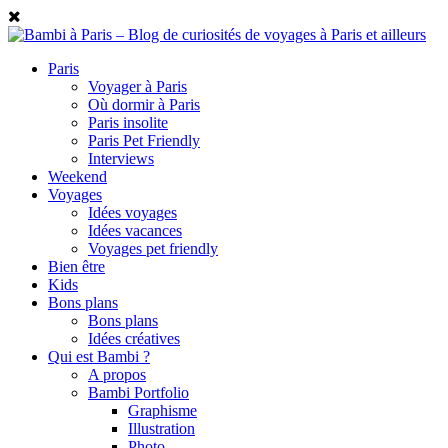
Paris
Voyager à Paris
Où dormir à Paris
Paris insolite
Paris Pet Friendly
Interviews
Weekend
Voyages
Idées voyages
Idées vacances
Voyages pet friendly
Bien être
Kids
Bons plans
Bons plans
Idées créatives
Qui est Bambi ?
A propos
Bambi Portfolio
Graphisme
Illustration
Photo