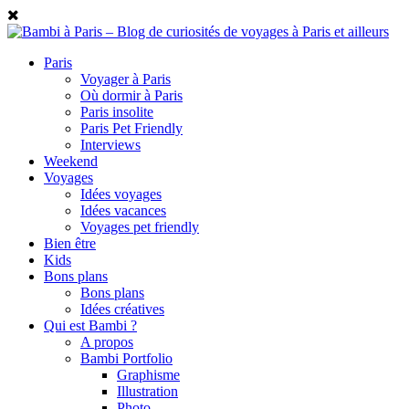
Paris
Voyager à Paris
Où dormir à Paris
Paris insolite
Paris Pet Friendly
Interviews
Weekend
Voyages
Idées voyages
Idées vacances
Voyages pet friendly
Bien être
Kids
Bons plans
Bons plans
Idées créatives
Qui est Bambi ?
A propos
Bambi Portfolio
Graphisme
Illustration
Photo