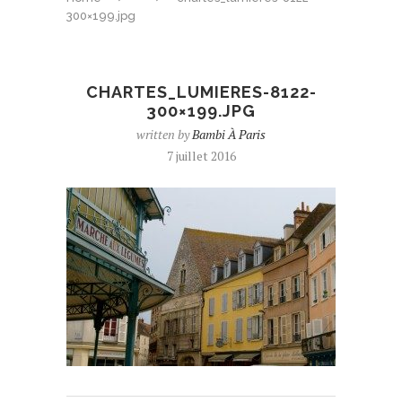
300×199.jpg
CHARTES_LUMIERES-8122-
300×199.JPG
written by
Bambi À Paris
7 juillet 2016