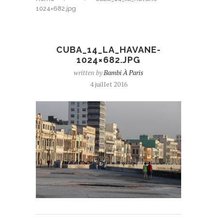
1024×682.jpg
CUBA_14_LA_HAVANE-
1024×682.JPG
written by
Bambi À Paris
4 juillet 2016