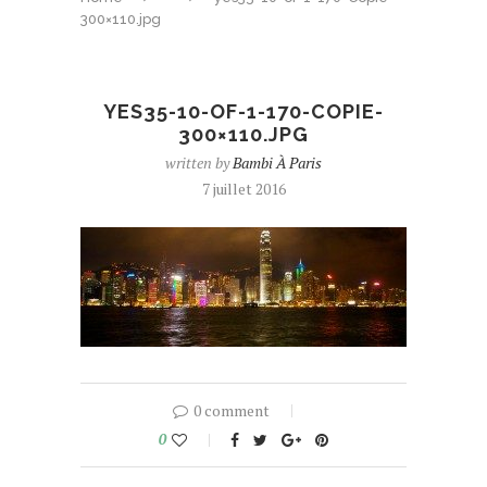
300×110.jpg
YES35-10-OF-1-170-COPIE-
300×110.JPG
written by
Bambi À Paris
7 juillet 2016
0 comment
0