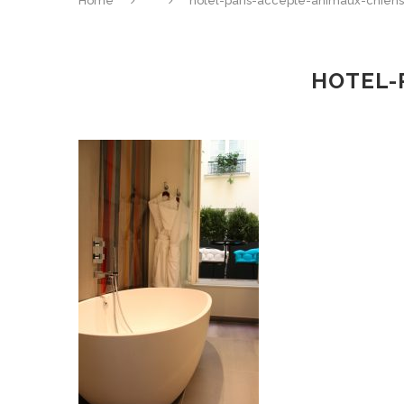
Home
hotel-paris-accepte-animaux-chiens
HOTEL-