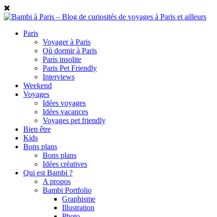
Paris
Voyager à Paris
Où dormir à Paris
Paris insolite
Paris Pet Friendly
Interviews
Weekend
Voyages
Idées voyages
Idées vacances
Voyages pet friendly
Bien être
Kids
Bons plans
Bons plans
Idées créatives
Qui est Bambi ?
A propos
Bambi Portfolio
Graphisme
Illustration
Photo