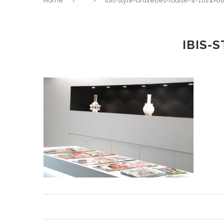
Home
ibis-style-bruxelles-louise-4-1024×68
IBIS-