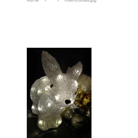
Home
noel-truffaut.jpg