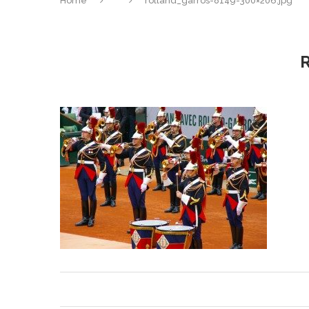
Home
rolland_garros-8149-300×206.jpg