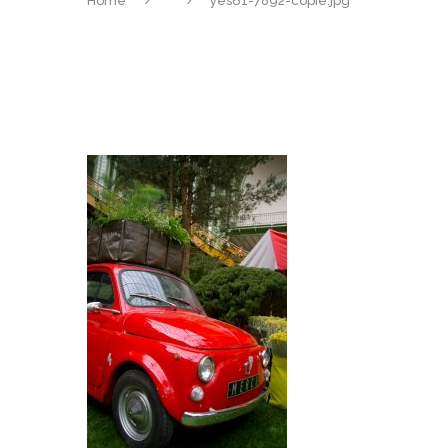
Home
yes61-7892-copie.jpg