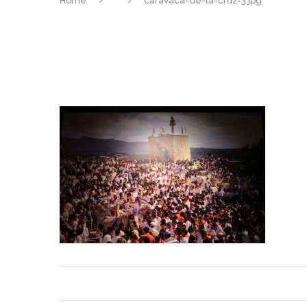
Home
caravaca-de-la-cruz-3.jpg