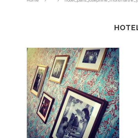
Home
hotel_paris_josephine_montmartre_3
HOTE