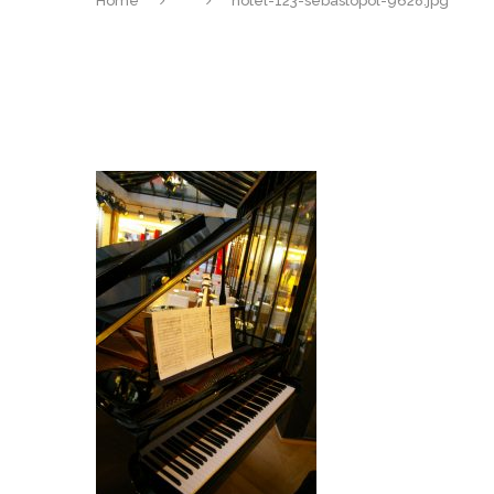
Home
hotel-123-sebastopol-9628.jpg