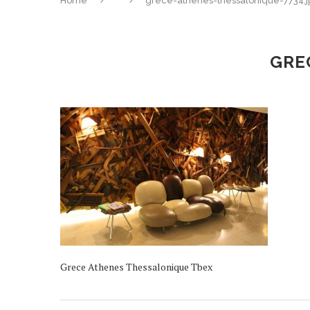
Home
grece-athenes-thessalonique-7734.j
GRE
Grece Athenes Thessalonique Tbex