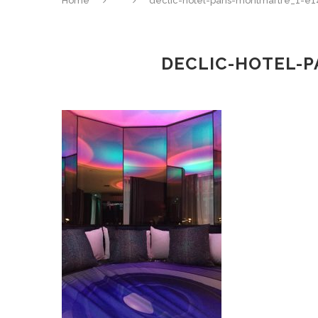
Home
declic-hotel-paris-montmartre_1-e
DECLIC-HOTEL-P