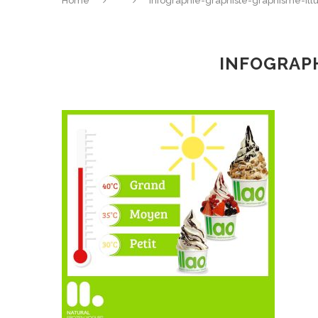
Home
infographie-graphiste-graphisme-illu
INFOGRAPH