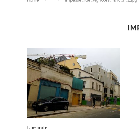
Home
impasse_rue_vignoles_rancon_2.jpg
IM
Lanzarote