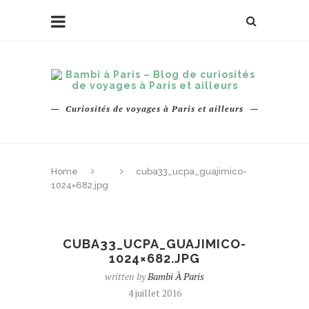
Curiosités de voyages à Paris et ailleurs
Home
cuba33_ucpa_guajimico-
1024×682.jpg
CUBA33_UCPA_GUAJIMICO-
1024×682.JPG
written by
Bambi À Paris
4 juillet 2016