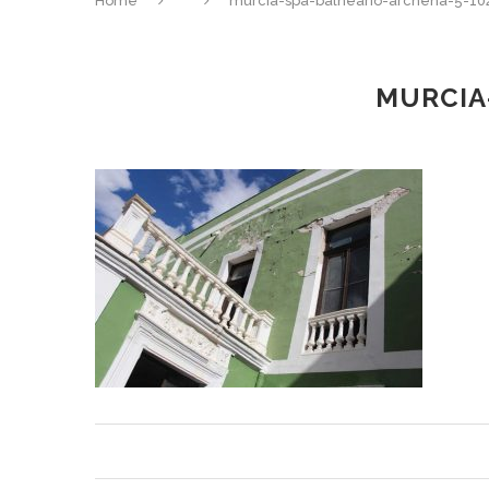
Home
murcia-spa-balneario-archena-5-10
MURCIA