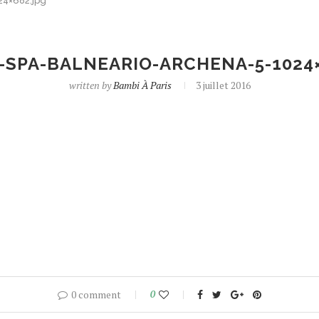
24×682.jpg
-SPA-BALNEARIO-ARCHENA-5-1024×
written by
Bambi À Paris
3 juillet 2016
0 comment
0