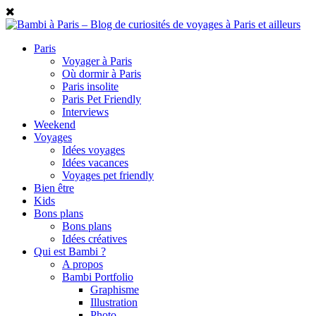
Paris
Voyager à Paris
Où dormir à Paris
Paris insolite
Paris Pet Friendly
Interviews
Weekend
Voyages
Idées voyages
Idées vacances
Voyages pet friendly
Bien être
Kids
Bons plans
Bons plans
Idées créatives
Qui est Bambi ?
A propos
Bambi Portfolio
Graphisme
Illustration
Photo