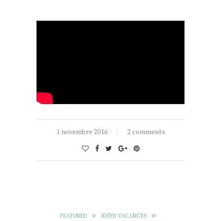
video djerba
1 novembre 2016
2 comments
FEATURED
IDÉES VACANCES