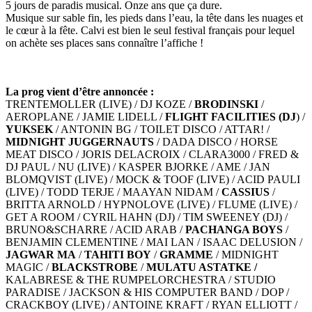
5 jours de paradis musical. Onze ans que ça dure.
Musique sur sable fin, les pieds dans l’eau, la tête dans les nuages et
le cœur à la fête. Calvi est bien le seul festival français pour lequel
on achète ses places sans connaître l’affiche !
La prog vient d’être annoncée :
TRENTEMOLLER (LIVE) / DJ KOZE /
BRODINSKI
/
AEROPLANE / JAMIE LIDELL /
FLIGHT FACILITIES (DJ
) /
YUKSEK
/ ANTONIN BG / TOILET DISCO / ATTAR! /
MIDNIGHT JUGGERNAUTS
/ DADA DISCO / HORSE
MEAT DISCO / JORIS DELACROIX / CLARA3000 / FRED &
DJ PAUL / NU (LIVE) / KASPER BJORKE / AME / JAN
BLOMQVIST (LIVE) / MOCK & TOOF (LIVE) / ACID PAULI
(LIVE) / TODD TERJE / MAAYAN NIDAM /
CASSIUS
/
BRITTA ARNOLD / HYPNOLOVE (LIVE) / FLUME (LIVE) /
GET A ROOM / CYRIL HAHN (DJ) / TIM SWEENEY (DJ) /
BRUNO&SCHARRE / ACID ARAB /
PACHANGA BOYS
/
BENJAMIN CLEMENTINE / MAI LAN / ISAAC DELUSION /
JAGWAR MA
/
TAHITI BOY
/
GRAMME
/ MIDNIGHT
MAGIC /
BLACKSTROBE
/
MULATU ASTATKE /
KALABRESE & THE RUMPELORCHESTRA / STUDIO
PARADISE / JACKSON & HIS COMPUTER BAND / DOP /
CRACKBOY (LIVE) / ANTOINE KRAFT / RYAN ELLIOTT /