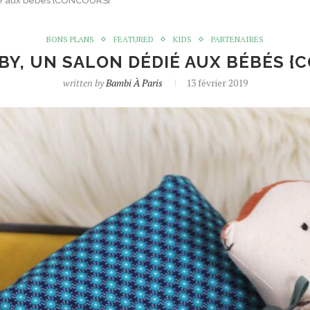
ié aux bébés {CONCOURS}
BONS PLANS
FEATURED
KIDS
PARTENAIRES
BY, UN SALON DÉDIÉ AUX BÉBÉS {
written by
Bambi À Paris
13 février 2019