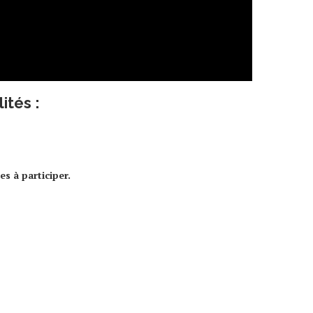
ités :
s à participer.