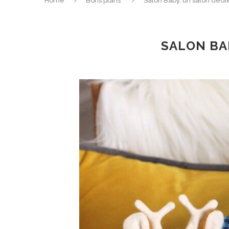
Home
Bons plans
Salon Baby, un salon déd
SALON BA