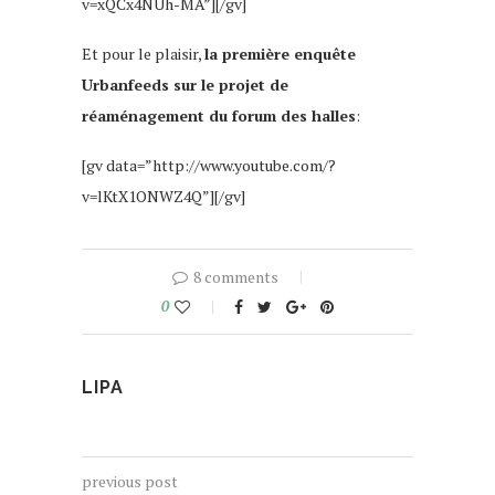
v=xQCx4NUh-MA”][/gv]
Et pour le plaisir,
la première enquête
Urbanfeeds sur le projet de
réaménagement du forum des halles
:
[gv data=”http://www.youtube.com/?
v=lKtX1ONWZ4Q”][/gv]
8 comments
0
LIPA
previous post