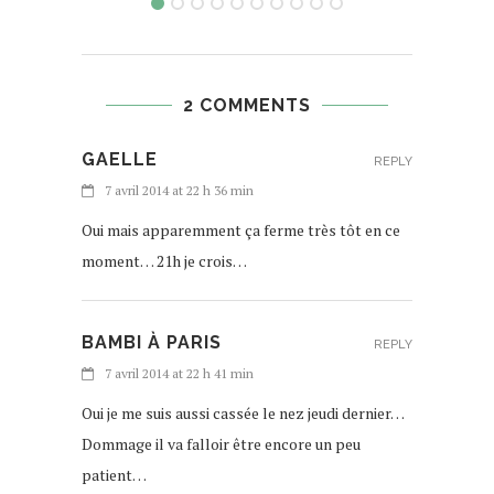
2 COMMENTS
GAELLE
REPLY
7 avril 2014 at 22 h 36 min
Oui mais apparemment ça ferme très tôt en ce
moment… 21h je crois…
BAMBI À PARIS
REPLY
7 avril 2014 at 22 h 41 min
Oui je me suis aussi cassée le nez jeudi dernier…
Dommage il va falloir être encore un peu
patient…