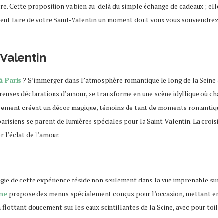
ière. Cette proposition va bien au-delà du simple échange de cadeaux ; e
eut faire de votre Saint-Valentin un moment dont vous vous souviendre
-Valentin
à Paris
? S’immerger dans l’atmosphère romantique le long de la Seine à
reuses déclarations d’amour, se transforme en une scène idyllique où ch
eusement créent un décor magique, témoins de tant de moments romantique
risiens se parent de lumières spéciales pour la Saint-Valentin. La croi
r l’éclat de l’amour.
agie de cette expérience réside non seulement dans la vue imprenable su
ine
propose des menus spécialement conçus pour l’occasion, mettant en av
n flottant doucement sur les eaux scintillantes de la Seine, avec pour 