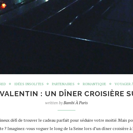
RED
IDÉES INSOLITES
PARTENAIRES
ROMANTIQUE
VOYAGER À
-VALENTIN : UN DÎNER CROISIÈRE S
written by
Bambi À Paris
ineux défi de trouver le cadeau parfait pour séduire votre moitié. Mais p
 ? Imaginez-vous voguer le long de la Seine lors d’un dîner croisière à 