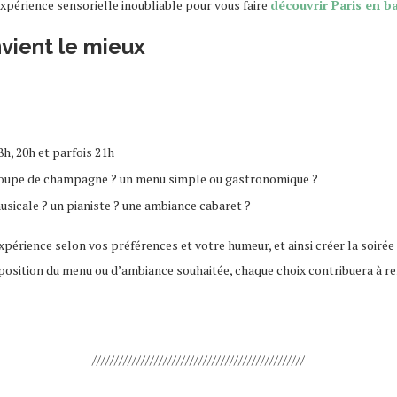
expérience sensorielle inoubliable pour vous faire
découvrir Paris en b
nvient le mieux
8h, 20h et parfois 21h
 coupe de champagne ? un menu simple ou gastronomique ?
usicale ? un pianiste ? une ambiance cabaret ?
érience selon vos préférences et votre humeur, et ainsi créer la soirée 
position du menu ou d’ambiance souhaitée, chaque choix contribuera à ren
////////////////////////////////////////////////