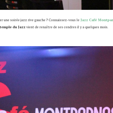
r une soirée jazz rive gauche ? Connaissez-vous le
Jazz Café Montpa
temple du Jazz
vient de renaître de ses cendres il y a quelques mois.