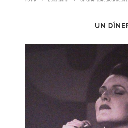
Home
Bons plans
Un dîner spectacle au Ja
UN DÎNE