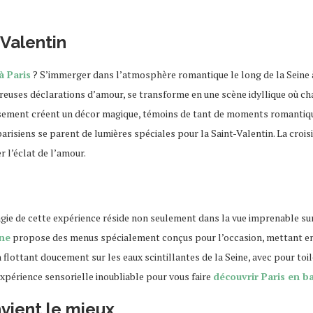
-Valentin
à Paris
? S’immerger dans l’atmosphère romantique le long de la Seine à
reuses déclarations d’amour, se transforme en une scène idyllique où ch
eusement créent un décor magique, témoins de tant de moments romantique
risiens se parent de lumières spéciales pour la Saint-Valentin. La croi
r l’éclat de l’amour.
agie de cette expérience réside non seulement dans la vue imprenable su
ine
propose des menus spécialement conçus pour l’occasion, mettant en av
n flottant doucement sur les eaux scintillantes de la Seine, avec pour 
expérience sensorielle inoubliable pour vous faire
découvrir Paris en b
nvient le mieux